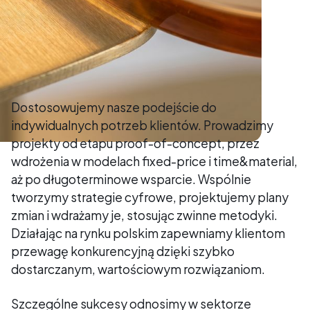
Dostosowujemy nasze podejście do
indywidualnych potrzeb klientów. Prowadzimy
projekty od etapu proof-of-concept, przez
wdrożenia w modelach fixed-price i time&material,
aż po długoterminowe wsparcie. Wspólnie
tworzymy strategie cyfrowe, projektujemy plany
zmian i wdrażamy je, stosując zwinne metodyki.
Działając na rynku polskim zapewniamy klientom
przewagę konkurencyjną dzięki szybko
dostarczanym, wartościowym rozwiązaniom.
Szczególne sukcesy odnosimy w sektorze