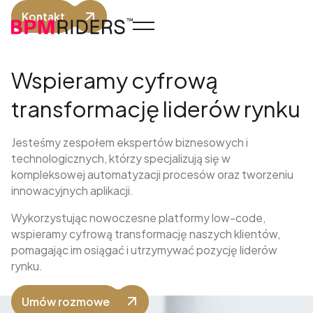
O nas
Kontakt
Usługi
Produkty
Wspieramy cyfrową
Aplikacje low-code / no-code
transformację liderów rynku
e-Doręczenia
Krajowy System e-Faktur
Jesteśmy zespołem ekspertów biznesowych i
technologicznych, którzy specjalizują się w
Platforma zarządzania kosztami
kompleksowej automatyzacji procesów oraz tworzeniu
Case Studies
innowacyjnych aplikacji.
Wykorzystując nowoczesne platformy low-code,
wspieramy cyfrową transformację naszych klientów,
pomagając im osiągać i utrzymywać pozycję liderów
rynku.
Umów rozmowe