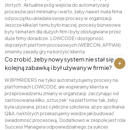
złotych. Aktualnie próg wejścia do automatyzacji
procesów jest minimalny i warto, żeby nawet mała firma
od początku układała swoje procesy w organizacji.
Jeszcze kilka lat temu było inaczej, procesy biznesowe
były tematem dla dużych firm i były obsługiwane przez
duże firmy doradcze. LOWCODE i dostępność
dojrzałych platform procesowych (WEBCON, APPIAN)
zmieniły zasady gry na korzyść klienta
Co zrobić, żeby nowy system nie stał się
kolejną zabawką i był używany w firmie?
W BPMRIDERS nie tylko automatyzujemy procesy na
platformach LOWCODE, ale wspieramy klienta w
przeprowadzeniu zmiany w organizacji: zaczynając od
zastosowania kilku „sztuczek” na platformie tak, żeby
była używana, przez cykliczne szkolenia, aż po spotkania
Q&A, na których przekazujemy wiedze jak budować
świadomość procesową. Dodatkowo w zespole jest rola
Success Managera odpowiedzialnego za sukces